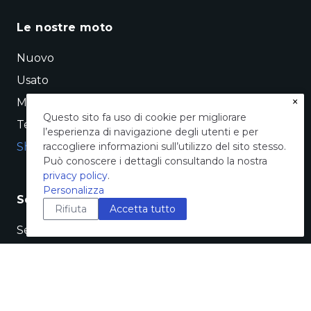
Le nostre moto
Nuovo
Usato
×
Moto per brand
Questo sito fa uso di cookie per migliorare
Test ride
l’esperienza di navigazione degli utenti e per
Shop online
raccogliere informazioni sull’utilizzo del sito stesso.
Può conoscere i dettagli consultando la nostra
privacy policy
.
Personalizza
Servizi
Rifiuta
Accetta tutto
Servizi finanziari
Manutenzione e officina
Servizio pneumatici
Conto vendita